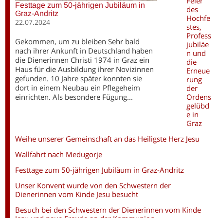
Feier
Festtage zum 50-jährigen Jubiläum in
des
Graz-Andritz
Hochfe
22.07.2024
stes,
Profess
Gekommen, um zu bleiben Sehr bald
jubiläe
nach ihrer Ankunft in Deutschland haben
n und
die Dienerinnen Christi 1974 in Graz ein
die
Haus für die Ausbildung ihrer Novizinnen
Erneue
gefunden. 10 Jahre später konnten sie
rung
dort in einem Neubau ein Pflegeheim
der
einrichten. Als besondere Fügung...
Ordens
gelübd
e in
Graz
Weihe unserer Gemeinschaft an das Heiligste Herz Jesu
Wallfahrt nach Medugorje
Festtage zum 50-jährigen Jubiläum in Graz-Andritz
Unser Konvent wurde von den Schwestern der
Dienerinnen vom Kinde Jesu besucht
Besuch bei den Schwestern der Dienerinnen vom Kinde