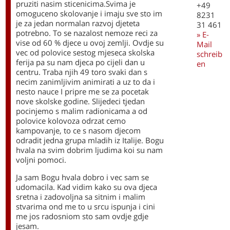
pruziti nasim sticenicima.Svima je
+49
omoguceno skolovanje i imaju sve sto im
8231
je za jedan normalan razvoj djeteta
31 461
potrebno. To se nazalost nemoze reci za
» E-
vise od 60 % djece u ovoj zemlji. Ovdje su
Mail
vec od polovice sestog mjeseca skolska
schreib
ferija pa su nam djeca po cijeli dan u
en
centru. Traba njih 49 toro svaki dan s
necim zanimljivim animirati a uz to da i
nesto nauce I pripre me se za pocetak
nove skolske godine. Slijedeci tjedan
pocinjemo s malim radionicama a od
polovice kolovoza odrzat cemo
kampovanje, to ce s nasom djecom
odradit jedna grupa mladih iz Italije. Bogu
hvala na svim dobrim ljudima koi su nam
voljni pomoci.
Ja sam Bogu hvala dobro i vec sam se
udomacila. Kad vidim kako su ova djeca
sretna i zadovoljna sa sitnim i malim
stvarima ond me to u srcu ispunja i cini
me jos radosniom sto sam ovdje gdje
jesam.