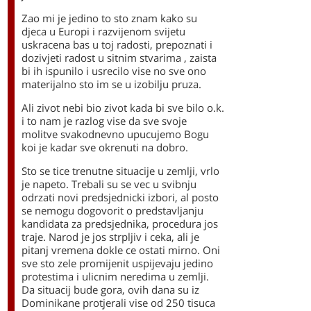
Zao mi je jedino to sto znam kako su
djeca u Europi i razvijenom svijetu
uskracena bas u toj radosti, prepoznati i
dozivjeti radost u sitnim stvarima , zaista
bi ih ispunilo i usrecilo vise no sve ono
materijalno sto im se u izobilju pruza.
Ali zivot nebi bio zivot kada bi sve bilo o.k.
i to nam je razlog vise da sve svoje
molitve svakodnevno upucujemo Bogu
koi je kadar sve okrenuti na dobro.
Sto se tice trenutne situacije u zemlji, vrlo
je napeto. Trebali su se vec u svibnju
odrzati novi predsjednicki izbori, al posto
se nemogu dogovorit o predstavljanju
kandidata za predsjednika, procedura jos
traje. Narod je jos strpljiv i ceka, ali je
pitanj vremena dokle ce ostati mirno. Oni
sve sto zele promijenit uspijevaju jedino
protestima i ulicnim neredima u zemlji.
Da situacij bude gora, ovih dana su iz
Dominikane protjerali vise od 250 tisuca