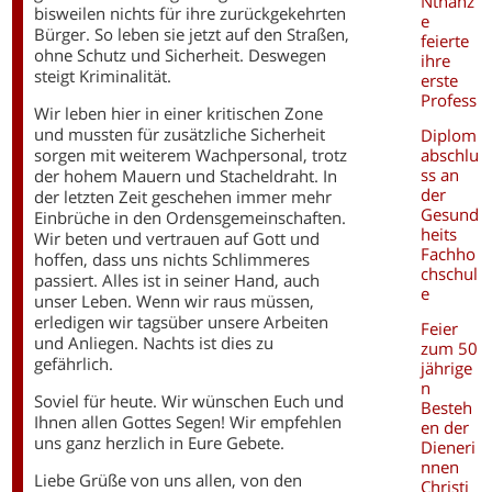
Nthanz
bisweilen nichts für ihre zurückgekehrten
e
Bürger. So leben sie jetzt auf den Straßen,
feierte
ohne Schutz und Sicherheit. Deswegen
ihre
steigt Kriminalität.
erste
Profess
Wir leben hier in einer kritischen Zone
und mussten für zusätzliche Sicherheit
Diplom
abschlu
sorgen mit weiterem Wachpersonal, trotz
ss an
der hohem Mauern und Stacheldraht. In
der
der letzten Zeit geschehen immer mehr
Gesund
Einbrüche in den Ordensgemeinschaften.
heits
Wir beten und vertrauen auf Gott und
Fachho
hoffen, dass uns nichts Schlimmeres
chschul
passiert. Alles ist in seiner Hand, auch
e
unser Leben. Wenn wir raus müssen,
erledigen wir tagsüber unsere Arbeiten
Feier
und Anliegen. Nachts ist dies zu
zum 50
gefährlich.
jährige
n
Soviel für heute. Wir wünschen Euch und
Besteh
Ihnen allen Gottes Segen! Wir empfehlen
en der
uns ganz herzlich in Eure Gebete.
Dieneri
nnen
Liebe Grüße von uns allen, von den
Christi