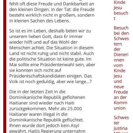
Kinde
fehlt oft diese Freude und Dankbarkeit an
Jesu
den kleinen Dingen. In der Tat: die Freude
besuch
besteht wirklich nicht in großem, sondern
t
in kleinen Sachen des Lebens.
Besuch
So ist es im Leben, deshalb beten wir zu
bei den
unserem lieben Gott, dass Er immer
Schwes
wieder hilft und auf das Wohl der
tern
Menschen achtet. Die Situation in diesem
der
Land ist nicht ruhig und nicht stabil. Auch
Dieneri
die politische Situation ist keine gute. Im
nnen
Mai sollte eine Präsidentenwahl sein, aber
vom
sie konnten sich nicht auf
Kinde
Jesu
Präsidentschaftskandidaten einigen. Das
und
Volk ist noch geduldig, aber wie lange…?
neue
Die in der letzten Zeit in die
Freude
an der
Dominikanische Republik geflohenen
Komm
Haitianer sind wieder nach Haiti
union
zurückgekommen. Mehr als 25.000
Haitianer waren illegal in die
Schwes
Dominikanische Republik geflüchtet.
ter
Ihnen wurde dort jedoch kein Asyl
Justina
gewährt. Haitis Regierung unternahm