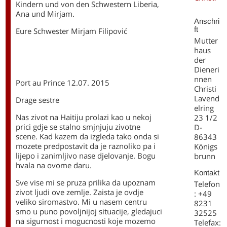
Kindern und von den Schwestern Liberia,
Ana und Mirjam.
Anschri
ft
Eure Schwester Mirjam Filipović
Mutter
haus
der
Dieneri
nnen
Port au Prince 12.07. 2015
Christi
Lavend
Drage sestre
elring
Nas zivot na Haitiju prolazi kao u nekoj
23 1/2
prici gdje se stalno smjnjuju zivotne
D-
scene. Kad kazem da izgleda tako onda si
86343
mozete predpostavit da je raznoliko pa i
Königs
lijepo i zanimljivo nase djelovanje. Bogu
brunn
hvala na ovome daru.
Kontakt
Sve vise mi se pruza prilika da upoznam
Telefon
zivot ljudi ove zemlje. Zaista je ovdje
: +49
veliko siromastvo. Mi u nasem centru
8231
smo u puno povoljnijoj situacije, gledajuci
32525
na sigurnost i mogucnosti koje mozemo
Telefax: