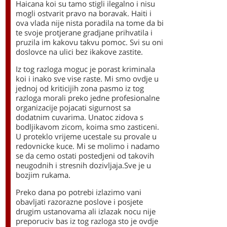
Haicana koi su tamo stigli ilegalno i nisu
mogli ostvarit pravo na boravak. Haiti i
ova vlada nije nista poradila na tome da bi
te svoje protjerane gradjane prihvatila i
pruzila im kakovu takvu pomoc. Svi su oni
doslovce na ulici bez ikakove zastite.
Iz tog razloga moguc je porast kriminala
koi i inako sve vise raste. Mi smo ovdje u
jednoj od kriticijih zona pasmo iz tog
razloga morali preko jedne profesionalne
organizacije pojacati sigurnost sa
dodatnim cuvarima. Unatoc zidova s
bodljikavom zicom, koima smo zasticeni.
U proteklo vrijeme ucestale su provale u
redovnicke kuce. Mi se molimo i nadamo
se da cemo ostati postedjeni od takovih
neugodnih i stresnih dozivljaja.Sve je u
bozjim rukama.
Preko dana po potrebi izlazimo vani
obavljati razorazne poslove i posjete
drugim ustanovama ali izlazak nocu nije
preporuciv bas iz tog razloga sto je ovdje