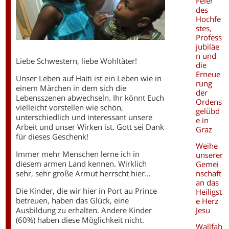
Feier
des
Hochfe
stes,
Profess
jubiläe
n und
Liebe Schwestern, liebe Wohltäter!
die
Erneue
Unser Leben auf Haiti ist ein Leben wie in
rung
einem Märchen in dem sich die
der
Lebensszenen abwechseln. Ihr könnt Euch
Ordens
vielleicht vorstellen wie schön,
gelübd
unterschiedlich und interessant unsere
e in
Arbeit und unser Wirken ist. Gott sei Dank
Graz
für dieses Geschenk!
Weihe
Immer mehr Menschen lerne ich in
unserer
diesem armen Land kennen. Wirklich
Gemei
nschaft
sehr, sehr große Armut herrscht hier…
an das
Die Kinder, die wir hier in Port au Prince
Heiligst
betreuen, haben das Glück, eine
e Herz
Jesu
Ausbildung zu erhalten. Andere Kinder
(60%) haben diese Möglichkeit nicht.
Wallfah