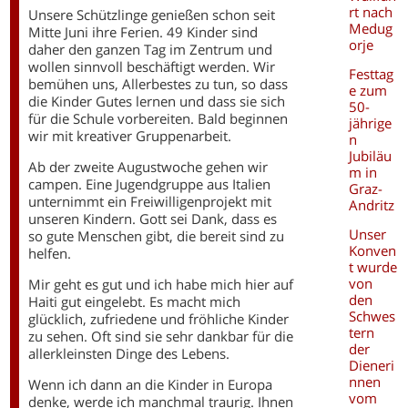
rt nach
Unsere Schützlinge genießen schon seit
Medug
Mitte Juni ihre Ferien. 49 Kinder sind
orje
daher den ganzen Tag im Zentrum und
wollen sinnvoll beschäftigt werden. Wir
Festtag
bemühen uns, Allerbestes zu tun, so dass
e zum
die Kinder Gutes lernen und dass sie sich
50-
für die Schule vorbereiten. Bald beginnen
jährige
wir mit kreativer Gruppenarbeit.
n
Jubiläu
Ab der zweite Augustwoche gehen wir
m in
campen. Eine Jugendgruppe aus Italien
Graz-
unternimmt ein Freiwilligenprojekt mit
Andritz
unseren Kindern. Gott sei Dank, dass es
Unser
so gute Menschen gibt, die bereit sind zu
Konven
helfen.
t wurde
von
Mir geht es gut und ich habe mich hier auf
den
Haiti gut eingelebt. Es macht mich
Schwes
glücklich, zufriedene und fröhliche Kinder
tern
zu sehen. Oft sind sie sehr dankbar für die
der
allerkleinsten Dinge des Lebens.
Dieneri
nnen
Wenn ich dann an die Kinder in Europa
vom
denke, werde ich manchmal traurig. Ihnen