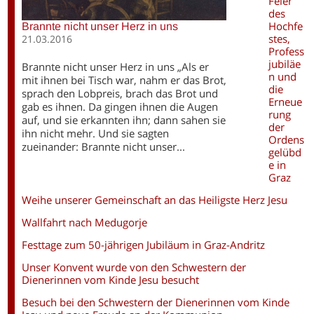
Feier
des
Hochfe
Brannte nicht unser Herz in uns
stes,
21.03.2016
Profess
jubiläe
Brannte nicht unser Herz in uns „Als er
n und
mit ihnen bei Tisch war, nahm er das Brot,
die
sprach den Lobpreis, brach das Brot und
Erneue
gab es ihnen. Da gingen ihnen die Augen
rung
auf, und sie erkannten ihn; dann sahen sie
der
ihn nicht mehr. Und sie sagten
Ordens
zueinander: Brannte nicht unser...
gelübd
e in
Graz
Weihe unserer Gemeinschaft an das Heiligste Herz Jesu
Wallfahrt nach Medugorje
Festtage zum 50-jährigen Jubiläum in Graz-Andritz
Unser Konvent wurde von den Schwestern der
Dienerinnen vom Kinde Jesu besucht
Besuch bei den Schwestern der Dienerinnen vom Kinde